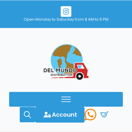
Open Monday to Saturday from 8 AM to 5 PM
Account
Search
for: