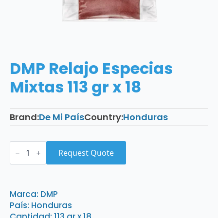
DMP Relajo Especias
Mixtas 113 gr x 18
Brand:
De Mi País
Country:
Honduras
DMP
Relajo
Request Quote
Especias
Mixtas
113
gr
x
Marca: DMP
18
País: Honduras
quantity
Cantidad: 113 gr x 18