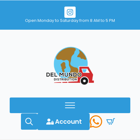
Open Monday to Saturday from 8 AM to 5 PM
Account
Search
for: