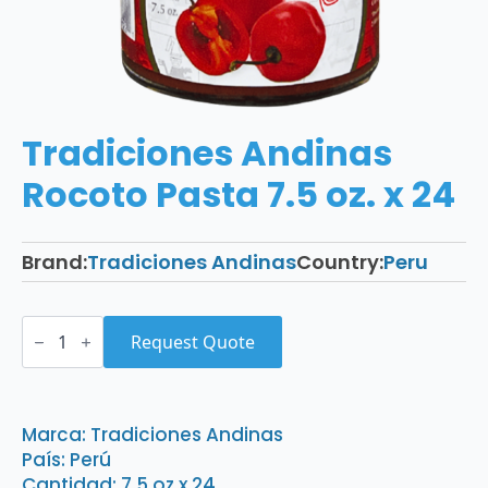
Tradiciones Andinas
Rocoto Pasta 7.5 oz. x 24
Brand:
Tradiciones Andinas
Country:
Peru
Tradiciones
Andinas
Request Quote
Rocoto
Pasta
7.5
oz.
x
Marca: Tradiciones Andinas
24
País: Perú
quantity
Cantidad: 7.5 oz x 24