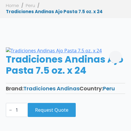
Home
Peru
Tradiciones Andinas Ajo Pasta 7.5 oz. x 24
Tradiciones Andinas Ajo
Pasta 7.5 oz. x 24
Brand:
Tradiciones Andinas
Country:
Peru
Tradiciones
Andinas
Request Quote
Ajo
Pasta
7.5
oz.