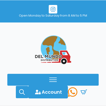
Open Monday to Saturday from 8 AM to 5 PM
Account
Search
for: