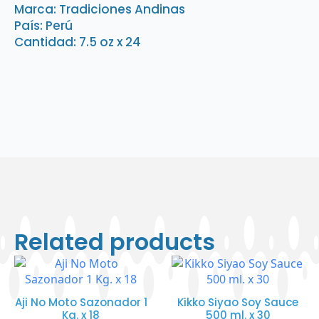
x
Marca: Tradiciones Andinas
24
País: Perú
quantity
Cantidad: 7.5 oz x 24
Related products
Aji No Moto Sazonador 1
Kikko Siyao Soy Sauce
Kg. x 18
500 ml. x 30