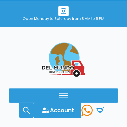
Open Monday to Saturday from 8 AM to 5 PM
Account
Search
for: